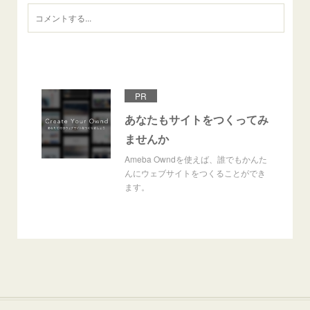
PR
あなたもサイトをつくってみ
ませんか
Ameba Owndを使えば、誰でもかんた
んにウェブサイトをつくることができ
ます。