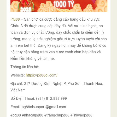
PG88
– Sân chơi cá cược đẳng cấp hàng đầu khu vực
Châu Á đã được cung cấp đầy đủ. Với sự minh bạch, an
toàn và dịch vụ chất lượng, đây chắc chắn là điểm đến lý
tưởng, mang lại trải nghiệm giải trí trực tuyến tuyệt vời cho
anh em bet thủ. Đăng ký ngay hôm nay để không bỏ lỡ cơ
hội truy cập hàng trăm ván cược xanh chín hấp dẫn và
kiếm tiền khủng về túi nhé.
Thông tin liên hệ:
Website:
https://pg88ol.com/
Địa chỉ: 217 Dương Đình Nghệ, P. Phú Sơn, Thanh Hóa,
Việt Nam
Số Điện Thoại: (+84) 812.883.999
Email: pg88olsupport@gmail.com
#pg88 #nhacaipg88 #trangchupg88 #linkvaopg88